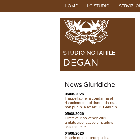
HOME
LO STUDIO
SERVIZI O
STUDIO NOTARILE
DEGAN
News Giuridiche
06/08/2026
Inappellabile la condanna al
risarcimento del danno da reato
non punibile ex art. 131-bis c.p.
05/08/2026
Direttiva Insolvency 2026:
ambito applicativo e ricadute
sistematiche
04/08/2026
Inserimento di prompt sleali