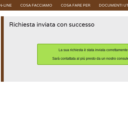
N-LINE
COSA FACCIAMO
COSA FARE PER
DOCUMENTI UT
Richiesta inviata con successo
La sua richiesta è stata inviata correttamente
Sarà contattata al più presto da un nostro consul