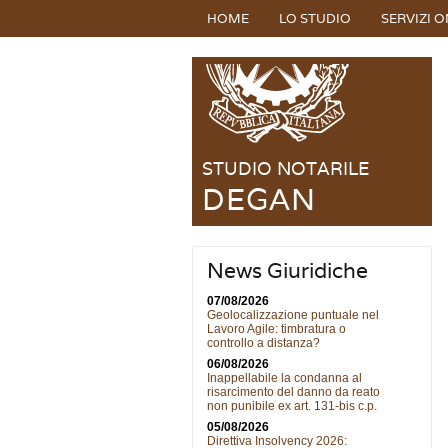
HOME
LO STUDIO
SERVIZI O
STUDIO NOTARILE
DEGAN
News Giuridiche
07/08/2026
Geolocalizzazione puntuale nel
Lavoro Agile: timbratura o
controllo a distanza?
06/08/2026
Inappellabile la condanna al
risarcimento del danno da reato
non punibile ex art. 131-bis c.p.
05/08/2026
Direttiva Insolvency 2026: