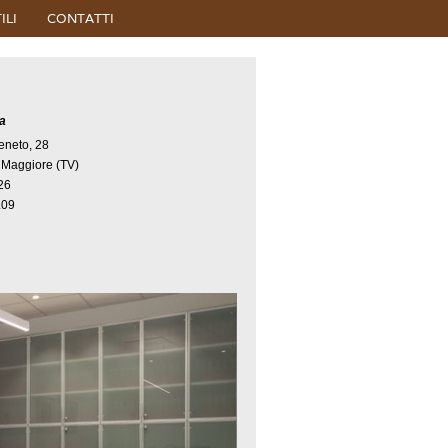
ILI
CONTATTI
a
Veneto, 28
 Maggiore (TV)
.26
9.09