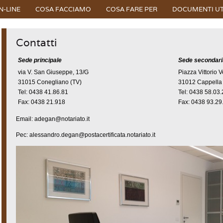
N-LINE
COSA FACCIAMO
COSA FARE PER
DOCUMENTI UT
Contatti
Sede principale
Sede secondari
via V. San Giuseppe, 13/G
Piazza Vittorio 
31015 Conegliano (TV)
31012 Cappella
Tel: 0438 41.86.81
Tel: 0438 58.03
Fax: 0438 21.918
Fax: 0438 93.2
Email: adegan@notariato.it
Pec: alessandro.degan@postacertificata.notariato.it