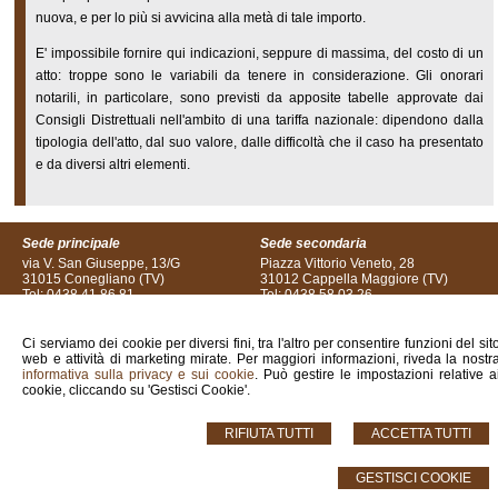
nuova, e per lo più si avvicina alla metà di tale importo.
E' impossibile fornire qui indicazioni, seppure di massima, del costo di un
atto: troppe sono le variabili da tenere in considerazione. Gli onorari
notarili, in particolare, sono previsti da apposite tabelle approvate dai
Consigli Distrettuali nell'ambito di una tariffa nazionale: dipendono dalla
tipologia dell'atto, dal suo valore, dalle difficoltà che il caso ha presentato
e da diversi altri elementi.
Sede principale
Sede secondaria
via V. San Giuseppe, 13/G
Piazza Vittorio Veneto, 28
31015 Conegliano (TV)
31012 Cappella Maggiore (TV)
Tel: 0438 41.86.81
Tel: 0438 58.03.26
Fax: 0438 21.918
Fax: 0438 93.29.09
Ci serviamo dei cookie per diversi fini, tra l'altro per consentire funzioni del sit
web e attività di marketing mirate. Per maggiori informazioni, riveda la nostr
© 2026 Copyright Notaio Alessandro Degan. Tutti i diritti riservati | P.IVA 02878940275
informativa sulla privacy e sui cookie
. Può gestire le impostazioni relative a
|
Sitemap
-
Privacy
-
Cookie Policy
-
Gestisci Cookie
-
Credits
cookie, cliccando su 'Gestisci Cookie'.
RIFIUTA TUTTI
ACCETTA TUTTI
GESTISCI COOKIE